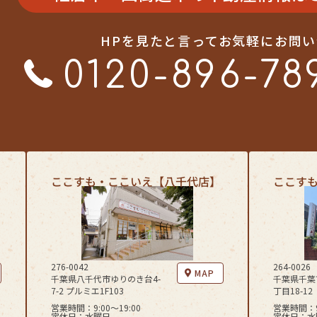
HPを見たと言ってお気軽にお問
0120-896-78
ここすも・ここいえ【八千代店】
ここす
276-0042
264-0026
MAP
千葉県八千代市ゆりのき台4-
千葉県千葉
7-2 プルミエ1F103
丁目18-12
営業時間：9:00〜19:00
営業時間：9:
定休日：水曜日
定休日：水