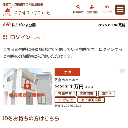
佐倉市・四街道市の不動産情報
物件検索
会員登録
ログイン
698
件ただいま公開
2026.08.06更新
ログイン
Login
こちらの物件は会員様限定で公開している物件です。ログインする
と物件の詳細情報がご覧いただけます。
土地
佐倉市＊＊＊＊
＊＊＊＊
万円
＊＊坪
写真充実
区画図有
南向き
50坪以上
上下水道完備
更新日：2026.07.21
IDをお持ちの方はこちら