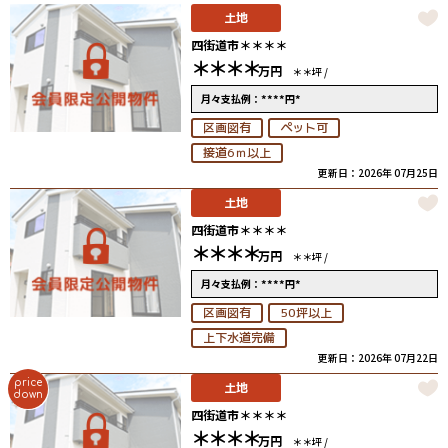
土地
四街道市＊＊＊＊
＊＊＊＊
万円
＊＊坪 /
****
*
月々支払例：
円
区画図有
ペット可
接道6ｍ以上
更新日：2026年 07月25日
土地
四街道市＊＊＊＊
＊＊＊＊
万円
＊＊坪 /
****
*
月々支払例：
円
区画図有
50坪以上
上下水道完備
更新日：2026年 07月22日
price
土地
down
四街道市＊＊＊＊
＊＊＊＊
万円
＊＊坪 /