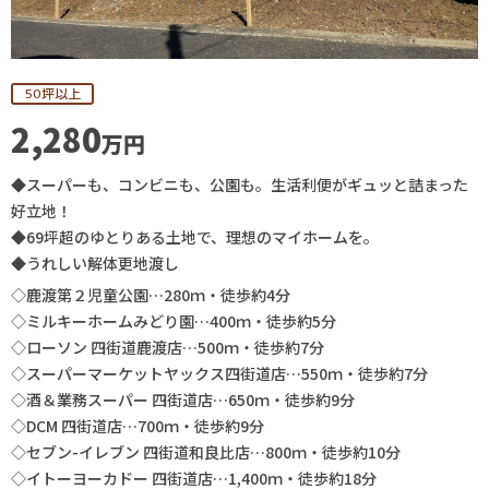
50坪以上
2,280
万円
◆スーパーも、コンビニも、公園も。生活利便がギュッと詰まった
好立地！
◆69坪超のゆとりある土地で、理想のマイホームを。
◆うれしい解体更地渡し
◇鹿渡第２児童公園…280ｍ・徒歩約4分
◇ミルキーホームみどり園…400ｍ・徒歩約5分
◇ローソン 四街道鹿渡店…500ｍ・徒歩約7分
◇スーパーマーケットヤックス四街道店…550ｍ・徒歩約7分
◇酒＆業務スーパー 四街道店…650ｍ・徒歩約9分
◇DCM 四街道店…700ｍ・徒歩約9分
◇セブン-イレブン 四街道和良比店…800ｍ・徒歩約10分
◇イトーヨーカドー 四街道店…1,400ｍ・徒歩約18分