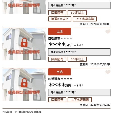
****
*
月々支払例：
円
区画図有
50坪以上
接道6ｍ以上
上下水道完備
更新日：2026年 08月04日
土地
四街道市＊＊＊＊
＊＊＊＊
万円
＊＊坪 /
****
*
月々支払例：
円
区画図有
50坪以上
更新日：2026年 07月26日
土地
四街道市＊＊＊＊
＊＊＊＊
万円
＊＊坪 /
****
*
月々支払例：
円
区画図有
上下水道完備
更新日：2026年 07月25日
*35年ローン / 金利0.925%の場合