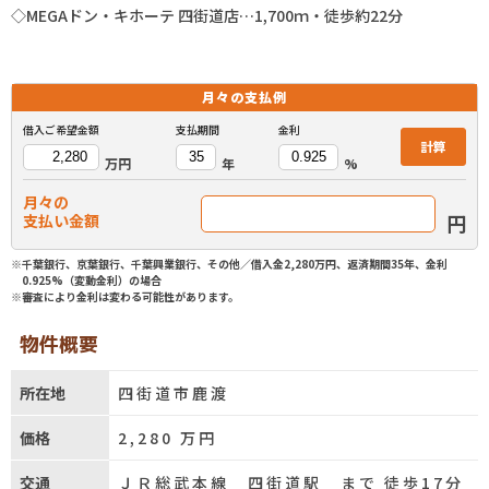
◇MEGAドン・キホーテ 四街道店…1,700ｍ・徒歩約22分
月々の
支払例
借入ご希望金額
支払期間
金利
計算
万円
年
%
月々の
円
支払い金額
※千葉銀行、京葉銀行、千葉興業銀行、その他／借入金2,280万円、返済期間35年、金利
0.925%（変動金利）の場合
※審査により金利は変わる可能性があります。
物件概要
所在地
四街道市鹿渡
価格
2,280
万円
交通
ＪＲ総武本線 四街道駅 まで 徒歩17分