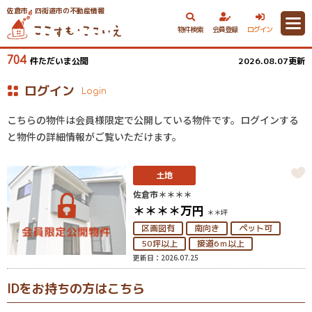
佐倉市・四街道市の不動産情報
物件検索
会員登録
ログイン
704
件ただいま公開
2026.08.07更新
ログイン
Login
こちらの物件は会員様限定で公開している物件です。ログインする
と物件の詳細情報がご覧いただけます。
土地
佐倉市＊＊＊＊
＊＊＊＊
万円
＊＊坪
区画図有
南向き
ペット可
50坪以上
接道6ｍ以上
更新日：2026.07.25
IDをお持ちの方はこちら