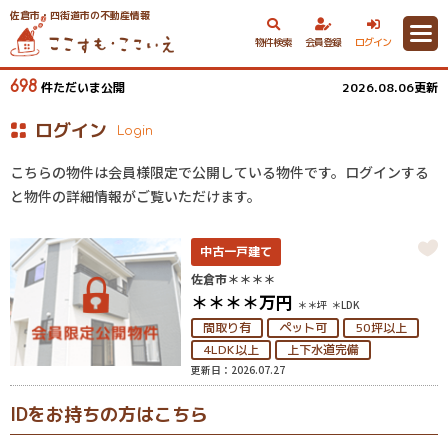
佐倉市・四街道市の不動産情報
物件検索
会員登録
ログイン
698
件ただいま公開
2026.08.06更新
ログイン
Login
こちらの物件は会員様限定で公開している物件です。ログインする
と物件の詳細情報がご覧いただけます。
中古一戸建て
佐倉市＊＊＊＊
＊＊＊＊
万円
＊＊坪
＊LDK
間取り有
ペット可
50坪以上
4LDK以上
上下水道完備
更新日：2026.07.27
IDをお持ちの方はこちら