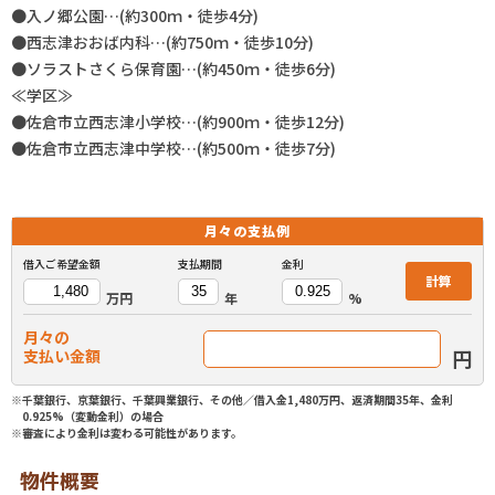
●入ノ郷公園…(約300ｍ・徒歩4分)
●西志津おおば内科…(約750ｍ・徒歩10分)
●ソラストさくら保育園…(約450ｍ・徒歩6分)
≪学区≫
●佐倉市立西志津小学校…(約900ｍ・徒歩12分)
●佐倉市立西志津中学校…(約500ｍ・徒歩7分)
月々の
支払例
借入ご希望金額
支払期間
金利
計算
万円
年
%
月々の
円
支払い金額
※千葉銀行、京葉銀行、千葉興業銀行、その他／借入金1,480万円、返済期間35年、金利
0.925%（変動金利）の場合
※審査により金利は変わる可能性があります。
物件概要