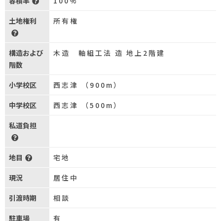
容積率
100%
土地権利
所有権
構造および
木造 軸組工法 造 地上2階建
階数
小学校区
西志津 （900m）
中学校区
西志津 （500m）
私道負担
地目
宅地
現況
居住中
引渡時期
相談
駐車場
有