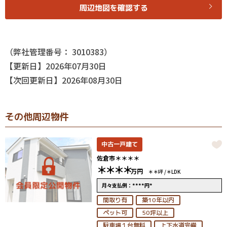
周辺地図を確認する
（弊社管理番号： 3010383）
【更新日】2026年07月30日
【次回更新日】2026年08月30日
その他周辺物件
中古一戸建て
佐倉市＊＊＊＊
＊＊＊＊
万円
＊＊坪 /
＊LDK
****
*
月々支払例：
円
間取り有
築10年以内
ペット可
50坪以上
駐車場１台無料
上下水道完備