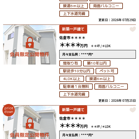
接道6ｍ以上
南面バルコニー
上下水道完備
更新日：2026年 07月29日
新築一戸建て
佐倉市＊＊＊＊
＊＊＊＊
万円
＊＊坪 /
＊LDK
****
*
月々支払例：
円
間取り有
築10年以内
駅徒歩10分以内
ペット可
4LDK以上
接道6ｍ以上
駐車場１台無料
南面バルコニー
上下水道完備
更新日：2026年 07月25日
price
新築一戸建て
down
佐倉市＊＊＊＊
＊＊＊＊
万円
＊＊坪 /
＊LDK
****
*
月々支払例：
円