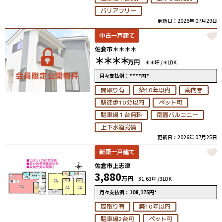
バリアフリー
更新日：2026年 07月29日
中古一戸建て
佐倉市＊＊＊＊
＊＊＊＊
万円
＊＊坪 /
＊LDK
****
*
月々支払例：
円
間取り有
築10年以内
南向き
駅徒歩10分以内
ペット可
駐車場１台無料
南面バルコニー
上下水道完備
更新日：2026年 07月25日
新築一戸建て
佐倉市上志津
3,880
万円
31.63坪 /
3LDK
108,175
*
月々支払例：
円
間取り有
築10年以内
駐車場2台可
ペット可