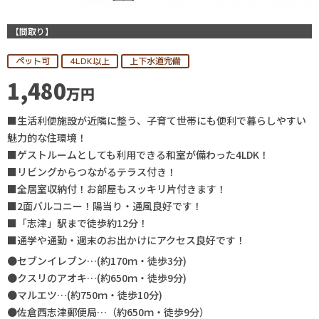
【間取り】
ペット可
4LDK以上
上下水道完備
1,480
万円
■生活利便施設が近隣に整う、子育て世帯にも便利で暮らしやすい
魅力的な住環境！
■ゲストルームとしても利用できる和室が備わった4LDK！
■リビングからつながるテラス付き！
■全居室収納付！お部屋もスッキリ片付きます！
■2面バルコニー！陽当り・通風良好です！
■「志津」駅まで徒歩約12分！
■通学や通勤・週末のお出かけにアクセス良好です！
●セブンイレブン…(約170ｍ・徒歩3分)
●クスリのアオキ…(約650ｍ・徒歩9分)
●マルエツ…(約750ｍ・徒歩10分)
●佐倉西志津郵便局…（約650ｍ・徒歩9分）