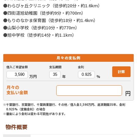
●わらびヶ丘クリニック（徒歩約20分・約1.6kｍ）
●四街道旭幼稚園（徒歩約9分・約700ｍ）
●もりのなかま保育園（徒歩約18分・約1.4kｍ）
●山梨小学校（徒歩約10分・約770ｍ）
●旭中学校（徒歩約14分・約1.1kｍ）
月々の
支払例
借入ご希望金額
支払期間
金利
計算
万円
年
%
月々の
円
支払い金額
※千葉銀行、京葉銀行、千葉興業銀行、その他／借入金3,590万円、返済期間35年、金利
0.925%（変動金利）の場合
※審査により金利は変わる可能性があります。
物件概要