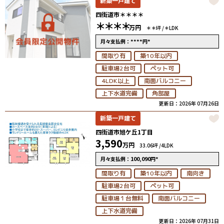
新築一戸建て
四街道市＊＊＊＊
＊＊＊＊
万円
＊＊坪 /
＊LDK
****
*
月々支払例：
円
間取り有
築10年以内
駐車場2台可
ペット可
4LDK以上
南面バルコニー
上下水道完備
角部屋
更新日：2026年 07月26日
新築一戸建て
四街道市旭ケ丘1丁目
3,590
万円
33.06坪 /
4LDK
100,090
*
月々支払例：
円
間取り有
築10年以内
南向き
駐車場2台可
ペット可
駐車場１台無料
南面バルコニー
上下水道完備
更新日：2026年 07月31日