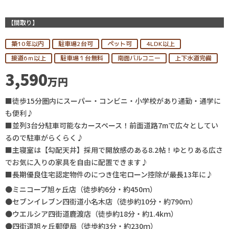
【間取り】
築10年以内
駐車場2台可
ペット可
4LDK以上
接道6ｍ以上
駐車場１台無料
南面バルコニー
上下水道完備
3,590
万円
■徒歩15分圏内にスーパー・コンビニ・小学校があり通勤・通学に
も便利♪
■並列3台分駐車可能なカースペース！前面道路7mで広々としてい
るので駐車がらくらく♪
■主寝室は【勾配天井】採用で開放感のある8.2帖！ゆとりある広さ
でお気に入りの家具を自由に配置できます♪
■長期優良住宅認定物件のにつき住宅ローン控除が最長13年に♪
●ミニコープ旭ヶ丘店（徒歩約6分・約450ｍ）
●セブンイレブン四街道小名木店（徒歩約10分・約790ｍ）
●ウエルシア四街道鹿渡店（徒歩約18分・約1.4kｍ）
●四街道旭ヶ丘郵便局（徒歩約3分・約230ｍ）