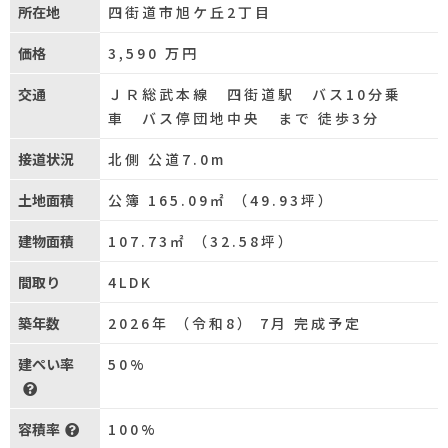
所在地
四街道市旭ケ丘2丁目
価格
3,590
万円
交通
ＪＲ総武本線 四街道駅 バス10分乗
車 バス停団地中央 まで 徒歩3分
接道状況
北側 公道7.0m
土地面積
公簿 165.09㎡ （49.93坪）
建物面積
107.73㎡ （32.58坪）
間取り
4LDK
築年数
2026年 （令和8） 7月 完成予定
建ぺい率
50%
容積率
100%