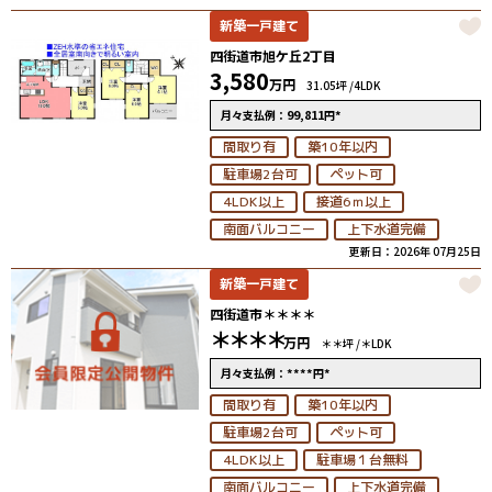
新築一戸建て
四街道市旭ケ丘2丁目
3,580
万円
31.05坪 /
4LDK
99,811
*
月々支払例：
円
間取り有
築10年以内
駐車場2台可
ペット可
4LDK以上
接道6ｍ以上
南面バルコニー
上下水道完備
更新日：2026年 07月25日
新築一戸建て
四街道市＊＊＊＊
＊＊＊＊
万円
＊＊坪 /
＊LDK
****
*
月々支払例：
円
間取り有
築10年以内
駐車場2台可
ペット可
4LDK以上
駐車場１台無料
南面バルコニー
上下水道完備