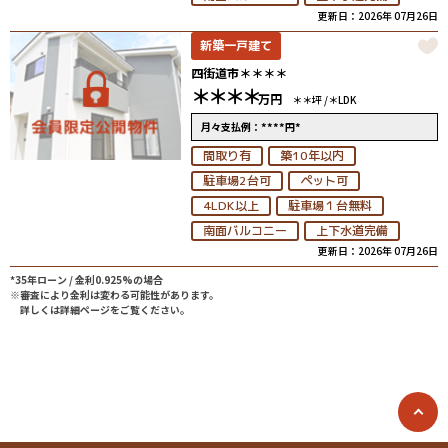
更新日：2026年 07月26日
新築一戸建て
四街道市＊＊＊＊
＊＊＊＊
万円
＊＊坪 /
＊LDK
****
*
月々支払例：
円
間取り有
築10年以内
駐車場2台可
ペット可
4LDK以上
駐車場１台無料
南面バルコニー
上下水道完備
更新日：2026年 07月26日
*35年ローン / 金利0.925%の場合
※審査により金利は変わる可能性があります。
詳しくは詳細ページをご覧ください。