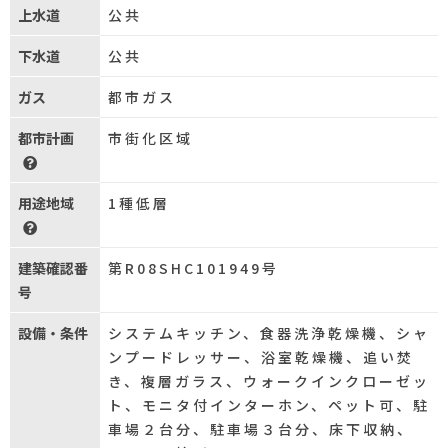
上水道
公共
下水道
公共
ガス
都市ガス
都市計画
市街化区域
用途地域
1種低層
建築確認番
第R08SHC101949号
号
設備・条件
システムキッチン、食器洗浄乾燥機、シャ
ンプードレッサー、浴室乾燥機、追い焚
き、複層ガラス、ウォークインクローゼッ
ト、モニタ付インターホン、ペット可、駐
車場２台分、駐車場３台分、床下収納、