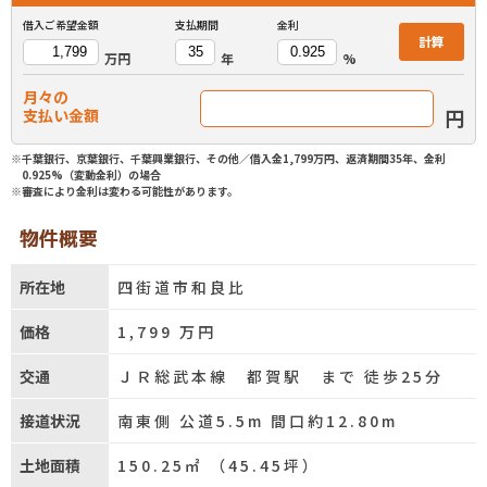
借入ご希望金額
支払期間
金利
計算
万円
年
%
月々の
円
支払い金額
※千葉銀行、京葉銀行、千葉興業銀行、その他／借入金1,799万円、返済期間35年、金利
0.925%（変動金利）の場合
※審査により金利は変わる可能性があります。
物件概要
所在地
四街道市和良比
価格
1,799
万円
交通
ＪＲ総武本線 都賀駅 まで 徒歩25分
接道状況
南東側 公道5.5m 間口約12.80m
土地面積
150.25㎡ （45.45坪）