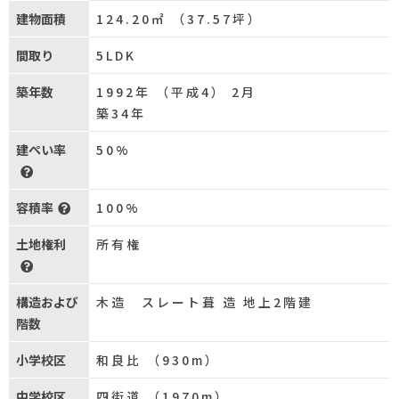
建物面積
124.20㎡ （37.57坪）
間取り
5LDK
築年数
1992年 （平成4） 2月
築34年
建ぺい率
50%
容積率
100%
土地権利
所有権
構造および
木造 スレート葺 造 地上2階建
階数
小学校区
和良比 （930m）
中学校区
四街道 （1970m）