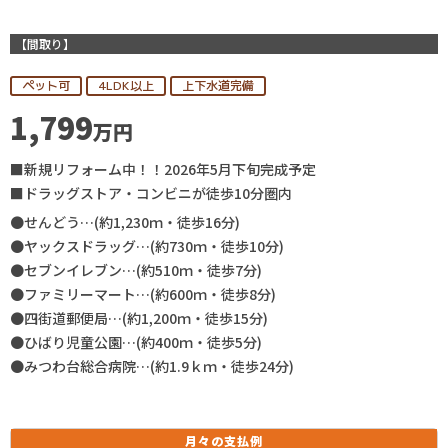
【間取り】
ペット可
4LDK以上
上下水道完備
1,799
万円
■新規リフォーム中！！2026年5月下旬完成予定
■ドラッグストア・コンビニが徒歩10分圏内
●せんどう…(約1,230ｍ・徒歩16分)
●ヤックスドラッグ…(約730ｍ・徒歩10分)
●セブンイレブン…(約510ｍ・徒歩7分)
●ファミリーマート…(約600ｍ・徒歩8分)
●四街道郵便局…(約1,200ｍ・徒歩15分)
●ひばり児童公園…(約400ｍ・徒歩5分)
●みつわ台総合病院…(約1.9ｋｍ・徒歩24分)
月々の
支払例