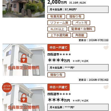
2,080
万円
35.10坪 /
4LDK
57,991
*
月々支払例：
円
写真充実
間取り有
リフォーム済
ペット可
4LDK以上
駐車場１台無料
上下水道完備
角部屋
更新日：2026年 07月22日
中古一戸建て
四街道市＊＊＊＊
＊＊＊＊
万円
＊＊坪 /
＊LDK
****
*
月々支払例：
円
間取り有
更新日：2026年 07月24日
price
中古一戸建て
down
四街道市＊＊＊＊
＊＊＊＊
万円
＊＊坪 /
＊LDK
****
*
月々支払例：
円