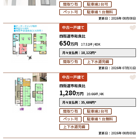
間取り有
駐車場2台可
ペット可
駐車場１台無料
更新日：2026年 08月08日
中古一戸建て
四街道市和良比
650
万円
17.52坪 /
4DK
18,122
*
月々支払例：
円
間取り有
上下水道完備
更新日：2026年 07月31日
中古一戸建て
四街道市和良比
1,280
万円
20.66坪 /
4K
35,686
*
月々支払例：
円
間取り有
駐車場2台可
ペット可
駐車場１台無料
上下水道完備
更新日：2026年 08月03日