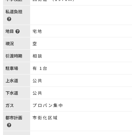
私道負担
地目
宅地
現況
空
引渡時期
相談
駐車場
有 1台
上水道
公共
下水道
公共
ガス
プロパン集中
都市計画
市街化区域