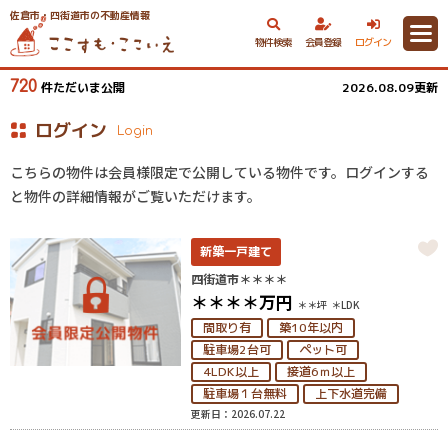
佐倉市・四街道市の不動産情報
物件検索
会員登録
ログイン
720
件ただいま公開
2026.08.09更新
ログイン
Login
こちらの物件は会員様限定で公開している物件です。ログインする
と物件の詳細情報がご覧いただけます。
新築一戸建て
四街道市＊＊＊＊
＊＊＊＊
万円
＊＊坪
＊LDK
間取り有
築10年以内
駐車場2台可
ペット可
4LDK以上
接道6ｍ以上
駐車場１台無料
上下水道完備
更新日：2026.07.22