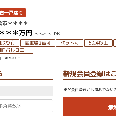
古一戸建て
倉市＊＊＊＊
＊＊＊
万円
＊＊坪
＊LDK
間取り有
駐車場2台可
ペット可
50坪以上
南面バルコニー
：2026.07.23
ら
新規会員登録は
まだ会員登録がお済みでない
無