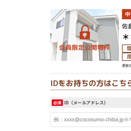
中
佐
＊
更新日
IDをお持ちの方はこち
ID（メールアドレス）
必須