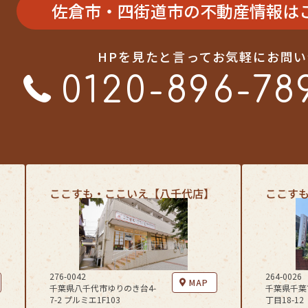
佐倉市・四街道市の不動産情報は
HPを見たと言ってお気軽にお問
0120-896-78
ここすも・ここいえ【八千代店】
ここす
276-0042
264-0026
MAP
千葉県八千代市ゆりのき台4-
千葉県千葉
7-2 プルミエ1F103
丁目18-12