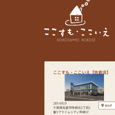
ここすも・ここいえ【佐倉店】
285-0819
MAP
千葉県佐倉市寺崎北2丁目1
番5プライムシティ寺崎1F