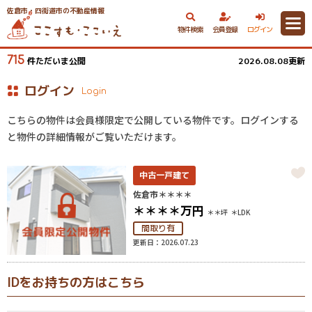
佐倉市・四街道市の不動産情報
物件検索
会員登録
ログイン
715
件ただいま公開
2026.08.08更新
ログイン
Login
こちらの物件は会員様限定で公開している物件です。ログインする
と物件の詳細情報がご覧いただけます。
中古一戸建て
佐倉市＊＊＊＊
＊＊＊＊
万円
＊＊坪
＊LDK
間取り有
更新日：2026.07.23
IDをお持ちの方はこちら