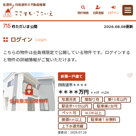
佐倉市・四街道市の不動産情報
物件検索
会員登録
ログイン
715
件ただいま公開
2026.08.08更新
ログイン
Login
こちらの物件は会員様限定で公開している物件です。ログインする
と物件の詳細情報がご覧いただけます。
新築一戸建て
四街道市＊＊＊＊
＊＊＊＊
万円
＊＊坪
＊LDK
写真充実
間取り有
築10年以内
駅徒歩10分以内
駐車場2台可
ペット可
4LDK以上
接道6ｍ以上
駐車場１台無料
上下水道完備
更新日：2026.07.26