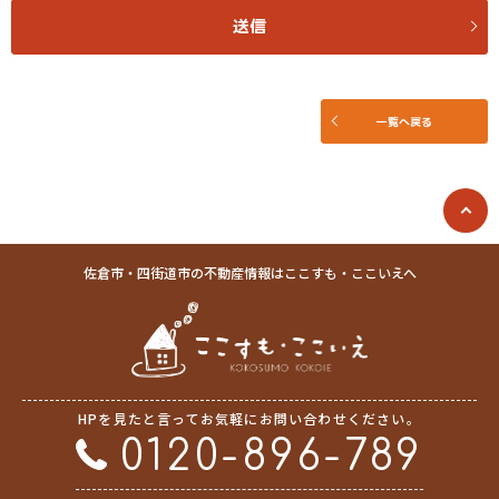
請します。
送信
(3) お客さま情報の収集に際しては、利用目的を特定して通知または公表
し、その利用目的にしたがってお客さま情報を取り扱います。
(4) お客さま情報の漏洩、紛失、改ざん等を防止するために必要な 対策を
講じて適切な管理を行います。
一覧へ戻る
(5) 保有するお客さま情報について、お客さま本人からの開示、訂正、削
除、利用停止の依頼を所定の窓口でお受けして、誠意をもって対応いたし
ます。
具体的には、以下の内容に従ってお客さま情報の取り扱いをいたします。
３．お客様の情報の利用目的
佐倉市・四街道市の不動産情報はここすも・ここいえへ
当社は、不動産についてのサービスをお客さまにご利用いただくにあた
り、各種の申込みの受付、訪問、提案、見積、各種の工事やサービス提供
等の機会に、当社が直接あるいは協力会社又は業務委託先等を通じて、お
客さまの個人情報（お客さまの電子メールアドレス、氏名、住所、電話番
号等）を取得いたしますが、これらの個人情報は下記の目的に利用させて
いただきます。
HPを見たと言ってお気軽にお問い合わせください。
(1) 不動産についてのサービスの提供
(2) 不動産についてのサービスのアフターサービスの提供
0120-896-789
(3) 不動産についてのサービスのお知らせ・ＰＲ、調査・データ集積、研
究開発