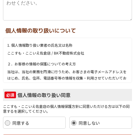
個人情報の取り扱いについて
1. 個人情報取り扱い業者の氏名又は名称
ここすも・ここいえ佐倉店 / BK不動産株式会社
２．お客様の情報の保護についての考え方
当社は、当社の業務を円滑に行うため、お客さまの電子メールアドレスを
はじめ、氏名、住所、電話番号等の情報を収集・利用させていただいてお
ります。
当社は、これらのお客さまの個人情報（以下「お客さま情報」といいま
個人情報の取り扱い同意
必須
す。）の適正な保護を重大な責務と認識し、この責務を果たすために、次
の方針の下でお客さま情報を取り扱います。
ここすも・ここいえ佐倉店の個人情報保護方針に同意いただける方は以下の同
(1) お客さま情報に適用される個人情報の保護に関する法律その他の関係
意するを選択してください。
法令を遵守し、適切に取り扱います。また、適宜取扱いの改善に努めま
す。
同意する
同意しない
(2) お客さま情報の取扱いに関する規程を明確にし、従業者に周知徹底し
ます。また、取引先等に対しても適切にお客さま情報を取り扱うように要