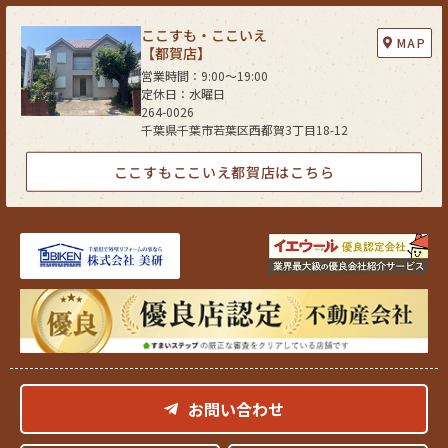
の同意を得ることが困難である場合
(4) 公衆衛生の向上又は児童の健全な育成の推進のために特に必要がある
ここすも・ここいえ
MAP
場合であって、お客さまの同意を得ることが困難である場合
【都賀店】
(5) 国又は地方公共団体等が公的な事務を実施する上で、協力する必要が
営業時間：9:00〜19:00
ある場合であって、お客さまの同意を得ることにより当該事務の遂行に支
定休日：水曜日
障を及ぼすおそれがある場合
264-0026
千葉県千葉市若葉区西都賀3丁目18-12
(6) 次項5．に掲げる者に対して提供する場合
５．お客様情報の開示
ここすもここいえ都賀店はこちら
当社が保有するお客さま情報に関して、お客さまご自身の情報の開示をご
希望される場合には、お申し出いただいた方がご本人であることを確認し
た上で、合理的な期間及び範囲で回答いたします。
６．お客様情報の訂正等
当社が保有するお客さま情報に関して、お客さまご自身の情報の利用停止
または消去をご希望される場合には、お申し出いただいた方がご本人であ
ることを確認した上で、合理的な期間及び範囲で利用停止又は消去をいた
します。
これらの情報等の一部又は全部を利用停止または消去した場合、不本意な
がらご要望にそったサービスの提供ができなくなることがありますので、
お問い合わせ
ご理解とご協力を賜りますようお願い申し上げます。
（なお、関係法令に基づき保有しております情報については、利用停止ま