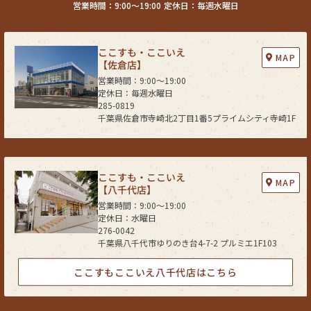
営業時間：9:00〜19:00
定休日：毎週水曜日
(4) ウェブサイトシステム管理会社（以下「サイト管理会社」といいま
す。）への提供。
(5) その他上記(1)から(4)に附随する業務の実施
ここすも・ここいえ
なお、当社は、サイト管理会社が提供するサービス改善に必要な範囲で、
MAP
【佐倉店】
お客様の個人データをサイト管理会社に提供します。
営業時間：9:00〜19:00
このように提供された個人データにつきましては、サイト管理会社におい
定休日：毎週水曜日
て管理されることとなります。
285-0819
サイト管理会社は、そのサービスの改善・向上を目指すことに加え、メー
千葉県佐倉市寺崎北2丁目1番5プライムシティ寺崎1F
ルマガジンなどによる情報提供、お客様による購買の分析をして、当社の
事業運営を改善するために、個人データ（お客様が指定された他の方の宛
先情報を除く）を利用します。
当社は、サイト管理会社に対し、個人情報保護法を遵守し、お客様のプラ
ここすも・ここいえ
MAP
イバシーに配慮した個人情報の取り扱いをすることを規約などで義務づけ
【八千代店】
ております。
営業時間：9:00〜19:00
定休日：水曜日
４．お客様情報の第三者への開示・提供
276-0042
当社は、前項3．の利用目的に記載した場合及び以下のいずれかに該当す
千葉県八千代市ゆりのき台4-7-2 プルミエ1F103
る場合を除き、お客さま情報を第三者へ開示又は提供いたしません。
(1) ご本人の同意がある場合
ここすもここいえ八千代店はこちら
(2) 法令に基づき開示・提供を求められた場合
(3) 人の生命、身体又は財産の保護のために必要な場合であって、お客さま