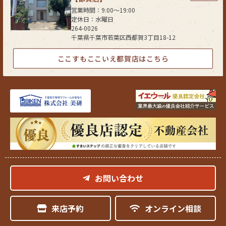
(5) 国又は地方公共団体等が公的な事務を実施する上で、協力する必要が
営業時間：9:00〜19:00
ある場合であって、お客さまの同意を得ることにより当該事務の遂行に支
定休日：水曜日
障を及ぼすおそれがある場合
264-0026
千葉県千葉市若葉区西都賀3丁目18-12
(6) 次項5．に掲げる者に対して提供する場合
５．お客様情報の開示
ここすもここいえ都賀店はこちら
当社が保有するお客さま情報に関して、お客さまご自身の情報の開示をご
希望される場合には、お申し出いただいた方がご本人であることを確認し
た上で、合理的な期間及び範囲で回答いたします。
６．お客様情報の訂正等
当社が保有するお客さま情報に関して、お客さまご自身の情報の利用停止
または消去をご希望される場合には、お申し出いただいた方がご本人であ
ることを確認した上で、合理的な期間及び範囲で利用停止又は消去をいた
します。
これらの情報等の一部又は全部を利用停止または消去した場合、不本意な
がらご要望にそったサービスの提供ができなくなることがありますので、
お問い合わせ
ご理解とご協力を賜りますようお願い申し上げます。
（なお、関係法令に基づき保有しております情報については、利用停止ま
たは消去のお申し出には応じられない場合があります。）
来店予約
オンライン相談
７．お客様情報の開示等の受付方法・窓口