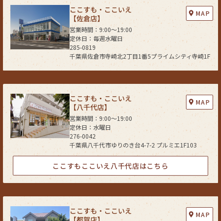
ここすも・ここいえ
なお、当社は、サイト管理会社が提供するサービス改善に必要な範囲で、
MAP
【佐倉店】
お客様の個人データをサイト管理会社に提供します。
営業時間：9:00〜19:00
このように提供された個人データにつきましては、サイト管理会社におい
定休日：毎週水曜日
て管理されることとなります。
285-0819
サイト管理会社は、そのサービスの改善・向上を目指すことに加え、メー
千葉県佐倉市寺崎北2丁目1番5プライムシティ寺崎1F
ルマガジンなどによる情報提供、お客様による購買の分析をして、当社の
事業運営を改善するために、個人データ（お客様が指定された他の方の宛
先情報を除く）を利用します。
当社は、サイト管理会社に対し、個人情報保護法を遵守し、お客様のプラ
ここすも・ここいえ
MAP
イバシーに配慮した個人情報の取り扱いをすることを規約などで義務づけ
【八千代店】
ております。
営業時間：9:00〜19:00
定休日：水曜日
４．お客様情報の第三者への開示・提供
276-0042
当社は、前項3．の利用目的に記載した場合及び以下のいずれかに該当す
千葉県八千代市ゆりのき台4-7-2 プルミエ1F103
る場合を除き、お客さま情報を第三者へ開示又は提供いたしません。
(1) ご本人の同意がある場合
ここすもここいえ八千代店はこちら
(2) 法令に基づき開示・提供を求められた場合
(3) 人の生命、身体又は財産の保護のために必要な場合であって、お客さま
の同意を得ることが困難である場合
(4) 公衆衛生の向上又は児童の健全な育成の推進のために特に必要がある
ここすも・ここいえ
MAP
場合であって、お客さまの同意を得ることが困難である場合
【都賀店】