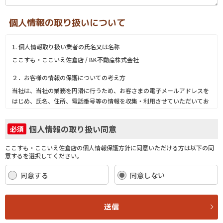
個人情報の取り扱いについて
1. 個人情報取り扱い業者の氏名又は名称
ここすも・ここいえ佐倉店 / BK不動産株式会社
２．お客様の情報の保護についての考え方
当社は、当社の業務を円滑に行うため、お客さまの電子メールアドレスを
はじめ、氏名、住所、電話番号等の情報を収集・利用させていただいてお
ります。
当社は、これらのお客さまの個人情報（以下「お客さま情報」といいま
個人情報の取り扱い同意
必須
す。）の適正な保護を重大な責務と認識し、この責務を果たすために、次
の方針の下でお客さま情報を取り扱います。
ここすも・ここいえ佐倉店の個人情報保護方針に同意いただける方は以下の同
(1) お客さま情報に適用される個人情報の保護に関する法律その他の関係
意するを選択してください。
法令を遵守し、適切に取り扱います。また、適宜取扱いの改善に努めま
す。
同意する
同意しない
(2) お客さま情報の取扱いに関する規程を明確にし、従業者に周知徹底し
ます。また、取引先等に対しても適切にお客さま情報を取り扱うように要
請します。
送信
(3) お客さま情報の収集に際しては、利用目的を特定して通知または公表