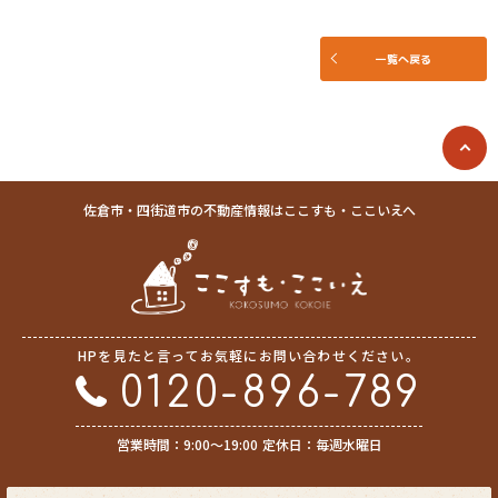
し、その利用目的にしたがってお客さま情報を取り扱います。
(4) お客さま情報の漏洩、紛失、改ざん等を防止するために必要な 対策を
講じて適切な管理を行います。
一覧へ戻る
(5) 保有するお客さま情報について、お客さま本人からの開示、訂正、削
除、利用停止の依頼を所定の窓口でお受けして、誠意をもって対応いたし
ます。
具体的には、以下の内容に従ってお客さま情報の取り扱いをいたします。
３．お客様の情報の利用目的
佐倉市・四街道市の不動産情報はここすも・ここいえへ
当社は、不動産についてのサービスをお客さまにご利用いただくにあた
り、各種の申込みの受付、訪問、提案、見積、各種の工事やサービス提供
等の機会に、当社が直接あるいは協力会社又は業務委託先等を通じて、お
客さまの個人情報（お客さまの電子メールアドレス、氏名、住所、電話番
号等）を取得いたしますが、これらの個人情報は下記の目的に利用させて
いただきます。
HPを見たと言ってお気軽にお問い合わせください。
(1) 不動産についてのサービスの提供
(2) 不動産についてのサービスのアフターサービスの提供
0120-896-789
(3) 不動産についてのサービスのお知らせ・ＰＲ、調査・データ集積、研
究開発
営業時間：9:00〜19:00
定休日：毎週水曜日
(4) ウェブサイトシステム管理会社（以下「サイト管理会社」といいま
す。）への提供。
(5) その他上記(1)から(4)に附随する業務の実施