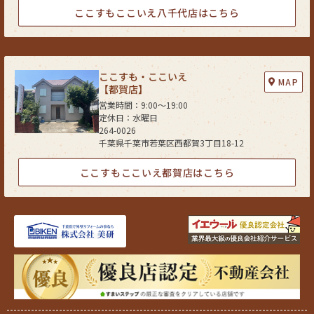
(1) ご本人の同意がある場合
ここすもここいえ八千代店はこちら
(2) 法令に基づき開示・提供を求められた場合
(3) 人の生命、身体又は財産の保護のために必要な場合であって、お客さま
の同意を得ることが困難である場合
(4) 公衆衛生の向上又は児童の健全な育成の推進のために特に必要がある
ここすも・ここいえ
MAP
場合であって、お客さまの同意を得ることが困難である場合
【都賀店】
(5) 国又は地方公共団体等が公的な事務を実施する上で、協力する必要が
営業時間：9:00〜19:00
ある場合であって、お客さまの同意を得ることにより当該事務の遂行に支
定休日：水曜日
障を及ぼすおそれがある場合
264-0026
千葉県千葉市若葉区西都賀3丁目18-12
(6) 次項5．に掲げる者に対して提供する場合
５．お客様情報の開示
ここすもここいえ都賀店はこちら
当社が保有するお客さま情報に関して、お客さまご自身の情報の開示をご
希望される場合には、お申し出いただいた方がご本人であることを確認し
た上で、合理的な期間及び範囲で回答いたします。
６．お客様情報の訂正等
当社が保有するお客さま情報に関して、お客さまご自身の情報の利用停止
または消去をご希望される場合には、お申し出いただいた方がご本人であ
ることを確認した上で、合理的な期間及び範囲で利用停止又は消去をいた
します。