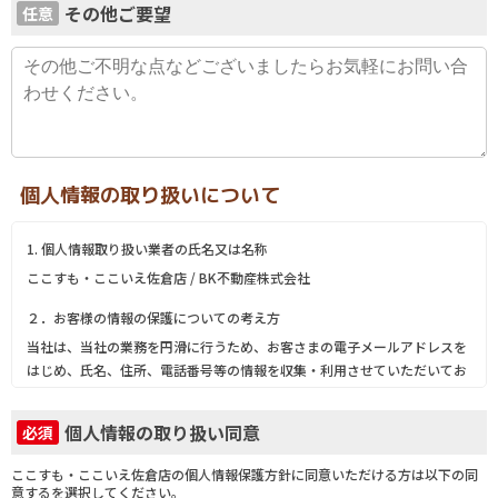
その他ご要望
任意
個人情報の取り扱いについて
1. 個人情報取り扱い業者の氏名又は名称
ここすも・ここいえ佐倉店 / BK不動産株式会社
２．お客様の情報の保護についての考え方
当社は、当社の業務を円滑に行うため、お客さまの電子メールアドレスを
はじめ、氏名、住所、電話番号等の情報を収集・利用させていただいてお
ります。
当社は、これらのお客さまの個人情報（以下「お客さま情報」といいま
個人情報の取り扱い同意
必須
す。）の適正な保護を重大な責務と認識し、この責務を果たすために、次
の方針の下でお客さま情報を取り扱います。
ここすも・ここいえ佐倉店の個人情報保護方針に同意いただける方は以下の同
(1) お客さま情報に適用される個人情報の保護に関する法律その他の関係
意するを選択してください。