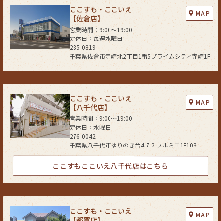
ここすも・ここいえ
なお、当社は、サイト管理会社が提供するサービス改善に必要な範囲で、
MAP
【佐倉店】
お客様の個人データをサイト管理会社に提供します。
営業時間：9:00〜19:00
このように提供された個人データにつきましては、サイト管理会社におい
定休日：毎週水曜日
て管理されることとなります。
285-0819
サイト管理会社は、そのサービスの改善・向上を目指すことに加え、メー
千葉県佐倉市寺崎北2丁目1番5プライムシティ寺崎1F
ルマガジンなどによる情報提供、お客様による購買の分析をして、当社の
事業運営を改善するために、個人データ（お客様が指定された他の方の宛
先情報を除く）を利用します。
当社は、サイト管理会社に対し、個人情報保護法を遵守し、お客様のプラ
ここすも・ここいえ
MAP
イバシーに配慮した個人情報の取り扱いをすることを規約などで義務づけ
【八千代店】
ております。
営業時間：9:00〜19:00
定休日：水曜日
４．お客様情報の第三者への開示・提供
276-0042
当社は、前項3．の利用目的に記載した場合及び以下のいずれかに該当す
千葉県八千代市ゆりのき台4-7-2 プルミエ1F103
る場合を除き、お客さま情報を第三者へ開示又は提供いたしません。
(1) ご本人の同意がある場合
ここすもここいえ八千代店はこちら
(2) 法令に基づき開示・提供を求められた場合
(3) 人の生命、身体又は財産の保護のために必要な場合であって、お客さま
の同意を得ることが困難である場合
(4) 公衆衛生の向上又は児童の健全な育成の推進のために特に必要がある
ここすも・ここいえ
MAP
場合であって、お客さまの同意を得ることが困難である場合
【都賀店】