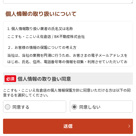
個人情報の取り扱いについて
1. 個人情報取り扱い業者の氏名又は名称
ここすも・ここいえ佐倉店 / BK不動産株式会社
２．お客様の情報の保護についての考え方
当社は、当社の業務を円滑に行うため、お客さまの電子メールアドレスを
はじめ、氏名、住所、電話番号等の情報を収集・利用させていただいてお
ります。
当社は、これらのお客さまの個人情報（以下「お客さま情報」といいま
個人情報の取り扱い同意
必須
す。）の適正な保護を重大な責務と認識し、この責務を果たすために、次
の方針の下でお客さま情報を取り扱います。
ここすも・ここいえ佐倉店の個人情報保護方針に同意いただける方は以下の同
(1) お客さま情報に適用される個人情報の保護に関する法律その他の関係
意するを選択してください。
法令を遵守し、適切に取り扱います。また、適宜取扱いの改善に努めま
す。
同意する
同意しない
(2) お客さま情報の取扱いに関する規程を明確にし、従業者に周知徹底し
ます。また、取引先等に対しても適切にお客さま情報を取り扱うように要
請します。
送信
(3) お客さま情報の収集に際しては、利用目的を特定して通知または公表