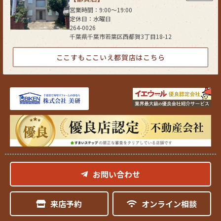
(5) 国又は地方公共団体等が公的な事務を実施する上で、協力する必要が
営業時間：9:00〜19:00
ある場合であって、お客さまの同意を得ることにより当該事務の遂行に支
定休日：水曜日
障を及ぼすおそれがある場合
264-0026
千葉県千葉市若葉区西都賀3丁目18-12
(6) 次項5．に掲げる者に対して提供する場合
５．お客様情報の開示
ここすもここいえ都賀店はこちら
当社が保有するお客さま情報に関して、お客さまご自身の情報の開示をご
希望される場合には、お申し出いただいた方がご本人であることを確認し
た上で、合理的な期間及び範囲で回答いたします。
６．お客様情報の訂正等
当社が保有するお客さま情報に関して、お客さまご自身の情報の利用停止
または消去をご希望される場合には、お申し出いただいた方がご本人であ
ることを確認した上で、合理的な期間及び範囲で利用停止又は消去をいた
します。
これらの情報等の一部又は全部を利用停止または消去した場合、不本意な
がらご要望にそったサービスの提供ができなくなることがありますので、
お問い合わせ
ご理解とご協力を賜りますようお願い申し上げます。
（なお、関係法令に基づき保有しております情報については、利用停止ま
たは消去のお申し出には応じられない場合があります。）
来店予約
オンライン相談
７．お客様情報の開示等の受付方法・窓口