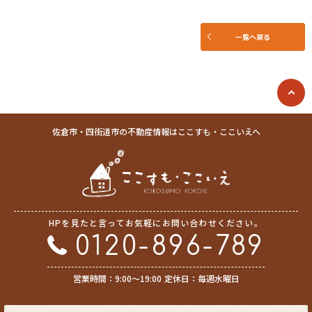
し、その利用目的にしたがってお客さま情報を取り扱います。
(4) お客さま情報の漏洩、紛失、改ざん等を防止するために必要な 対策を
講じて適切な管理を行います。
一覧へ戻る
(5) 保有するお客さま情報について、お客さま本人からの開示、訂正、削
除、利用停止の依頼を所定の窓口でお受けして、誠意をもって対応いたし
ます。
具体的には、以下の内容に従ってお客さま情報の取り扱いをいたします。
３．お客様の情報の利用目的
佐倉市・四街道市の不動産情報はここすも・ここいえへ
当社は、不動産についてのサービスをお客さまにご利用いただくにあた
り、各種の申込みの受付、訪問、提案、見積、各種の工事やサービス提供
等の機会に、当社が直接あるいは協力会社又は業務委託先等を通じて、お
客さまの個人情報（お客さまの電子メールアドレス、氏名、住所、電話番
号等）を取得いたしますが、これらの個人情報は下記の目的に利用させて
いただきます。
HPを見たと言ってお気軽にお問い合わせください。
(1) 不動産についてのサービスの提供
(2) 不動産についてのサービスのアフターサービスの提供
0120-896-789
(3) 不動産についてのサービスのお知らせ・ＰＲ、調査・データ集積、研
究開発
営業時間：9:00〜19:00
定休日：毎週水曜日
(4) ウェブサイトシステム管理会社（以下「サイト管理会社」といいま
す。）への提供。
(5) その他上記(1)から(4)に附随する業務の実施