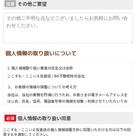
その他ご要望
任意
個人情報の取り扱いについて
1. 個人情報取り扱い業者の氏名又は名称
ここすも・ここいえ佐倉店 / BK不動産株式会社
２．お客様の情報の保護についての考え方
当社は、当社の業務を円滑に行うため、お客さまの電子メールアドレスを
はじめ、氏名、住所、電話番号等の情報を収集・利用させていただいてお
ります。
当社は、これらのお客さまの個人情報（以下「お客さま情報」といいま
個人情報の取り扱い同意
必須
す。）の適正な保護を重大な責務と認識し、この責務を果たすために、次
の方針の下でお客さま情報を取り扱います。
ここすも・ここいえ佐倉店の個人情報保護方針に同意いただける方は以下の同
(1) お客さま情報に適用される個人情報の保護に関する法律その他の関係
意するを選択してください。