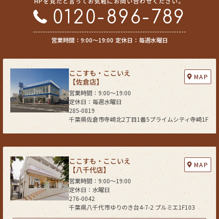
HPを見たと言ってお気軽にお問い合わせください。
(1) 不動産についてのサービスの提供
(2) 不動産についてのサービスのアフターサービスの提供
0120-896-789
(3) 不動産についてのサービスのお知らせ・ＰＲ、調査・データ集積、研
究開発
営業時間：9:00〜19:00
定休日：毎週水曜日
(4) ウェブサイトシステム管理会社（以下「サイト管理会社」といいま
す。）への提供。
(5) その他上記(1)から(4)に附随する業務の実施
ここすも・ここいえ
なお、当社は、サイト管理会社が提供するサービス改善に必要な範囲で、
MAP
【佐倉店】
お客様の個人データをサイト管理会社に提供します。
営業時間：9:00〜19:00
このように提供された個人データにつきましては、サイト管理会社におい
定休日：毎週水曜日
て管理されることとなります。
285-0819
サイト管理会社は、そのサービスの改善・向上を目指すことに加え、メー
千葉県佐倉市寺崎北2丁目1番5プライムシティ寺崎1F
ルマガジンなどによる情報提供、お客様による購買の分析をして、当社の
事業運営を改善するために、個人データ（お客様が指定された他の方の宛
先情報を除く）を利用します。
当社は、サイト管理会社に対し、個人情報保護法を遵守し、お客様のプラ
ここすも・ここいえ
MAP
イバシーに配慮した個人情報の取り扱いをすることを規約などで義務づけ
【八千代店】
ております。
営業時間：9:00〜19:00
定休日：水曜日
４．お客様情報の第三者への開示・提供
276-0042
当社は、前項3．の利用目的に記載した場合及び以下のいずれかに該当す
千葉県八千代市ゆりのき台4-7-2 プルミエ1F103
る場合を除き、お客さま情報を第三者へ開示又は提供いたしません。