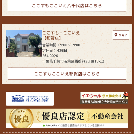
(1) ご本人の同意がある場合
ここすもここいえ八千代店はこちら
(2) 法令に基づき開示・提供を求められた場合
(3) 人の生命、身体又は財産の保護のために必要な場合であって、お客さま
の同意を得ることが困難である場合
(4) 公衆衛生の向上又は児童の健全な育成の推進のために特に必要がある
ここすも・ここいえ
MAP
場合であって、お客さまの同意を得ることが困難である場合
【都賀店】
(5) 国又は地方公共団体等が公的な事務を実施する上で、協力する必要が
営業時間：9:00〜19:00
ある場合であって、お客さまの同意を得ることにより当該事務の遂行に支
定休日：水曜日
障を及ぼすおそれがある場合
264-0026
千葉県千葉市若葉区西都賀3丁目18-12
(6) 次項5．に掲げる者に対して提供する場合
５．お客様情報の開示
ここすもここいえ都賀店はこちら
当社が保有するお客さま情報に関して、お客さまご自身の情報の開示をご
希望される場合には、お申し出いただいた方がご本人であることを確認し
た上で、合理的な期間及び範囲で回答いたします。
６．お客様情報の訂正等
当社が保有するお客さま情報に関して、お客さまご自身の情報の利用停止
または消去をご希望される場合には、お申し出いただいた方がご本人であ
ることを確認した上で、合理的な期間及び範囲で利用停止又は消去をいた
します。