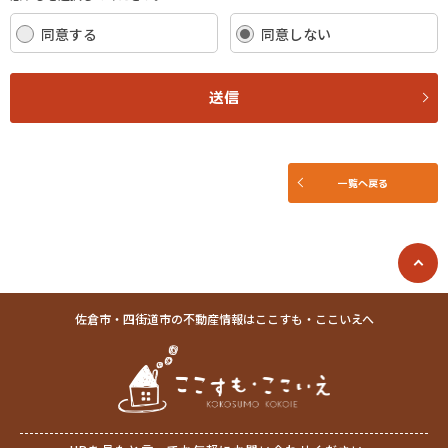
法令を遵守し、適切に取り扱います。また、適宜取扱いの改善に努めま
す。
同意する
同意しない
(2) お客さま情報の取扱いに関する規程を明確にし、従業者に周知徹底し
ます。また、取引先等に対しても適切にお客さま情報を取り扱うように要
請します。
送信
(3) お客さま情報の収集に際しては、利用目的を特定して通知または公表
し、その利用目的にしたがってお客さま情報を取り扱います。
(4) お客さま情報の漏洩、紛失、改ざん等を防止するために必要な 対策を
講じて適切な管理を行います。
一覧へ戻る
(5) 保有するお客さま情報について、お客さま本人からの開示、訂正、削
除、利用停止の依頼を所定の窓口でお受けして、誠意をもって対応いたし
ます。
具体的には、以下の内容に従ってお客さま情報の取り扱いをいたします。
３．お客様の情報の利用目的
佐倉市・四街道市の不動産情報はここすも・ここいえへ
当社は、不動産についてのサービスをお客さまにご利用いただくにあた
り、各種の申込みの受付、訪問、提案、見積、各種の工事やサービス提供
等の機会に、当社が直接あるいは協力会社又は業務委託先等を通じて、お
客さまの個人情報（お客さまの電子メールアドレス、氏名、住所、電話番
号等）を取得いたしますが、これらの個人情報は下記の目的に利用させて
いただきます。