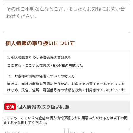
個人情報の取り扱いについて
1. 個人情報取り扱い業者の氏名又は名称
ここすも・ここいえ佐倉店 / BK不動産株式会社
２．お客様の情報の保護についての考え方
当社は、当社の業務を円滑に行うため、お客さまの電子メールアドレスを
はじめ、氏名、住所、電話番号等の情報を収集・利用させていただいてお
ります。
当社は、これらのお客さまの個人情報（以下「お客さま情報」といいま
個人情報の取り扱い同意
必須
す。）の適正な保護を重大な責務と認識し、この責務を果たすために、次
の方針の下でお客さま情報を取り扱います。
ここすも・ここいえ佐倉店の個人情報保護方針に同意いただける方は以下の同
(1) お客さま情報に適用される個人情報の保護に関する法律その他の関係
意するを選択してください。
法令を遵守し、適切に取り扱います。また、適宜取扱いの改善に努めま