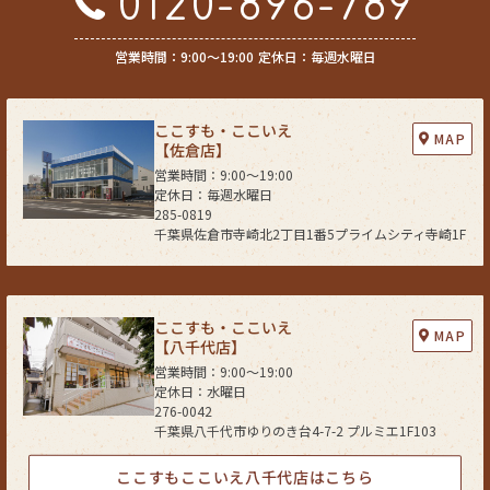
0120-896-789
(3) 不動産についてのサービスのお知らせ・ＰＲ、調査・データ集積、研
究開発
営業時間：9:00〜19:00
定休日：毎週水曜日
(4) ウェブサイトシステム管理会社（以下「サイト管理会社」といいま
す。）への提供。
(5) その他上記(1)から(4)に附随する業務の実施
ここすも・ここいえ
なお、当社は、サイト管理会社が提供するサービス改善に必要な範囲で、
MAP
【佐倉店】
お客様の個人データをサイト管理会社に提供します。
営業時間：9:00〜19:00
このように提供された個人データにつきましては、サイト管理会社におい
定休日：毎週水曜日
て管理されることとなります。
285-0819
サイト管理会社は、そのサービスの改善・向上を目指すことに加え、メー
千葉県佐倉市寺崎北2丁目1番5プライムシティ寺崎1F
ルマガジンなどによる情報提供、お客様による購買の分析をして、当社の
事業運営を改善するために、個人データ（お客様が指定された他の方の宛
先情報を除く）を利用します。
当社は、サイト管理会社に対し、個人情報保護法を遵守し、お客様のプラ
ここすも・ここいえ
MAP
イバシーに配慮した個人情報の取り扱いをすることを規約などで義務づけ
【八千代店】
ております。
営業時間：9:00〜19:00
定休日：水曜日
４．お客様情報の第三者への開示・提供
276-0042
当社は、前項3．の利用目的に記載した場合及び以下のいずれかに該当す
千葉県八千代市ゆりのき台4-7-2 プルミエ1F103
る場合を除き、お客さま情報を第三者へ開示又は提供いたしません。
(1) ご本人の同意がある場合
ここすもここいえ八千代店はこちら