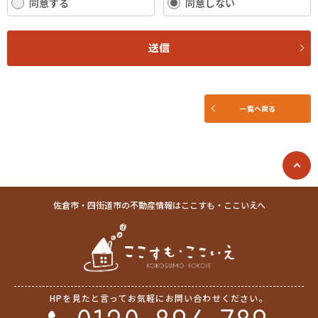
す。
同意する
同意しない
(2) お客さま情報の取扱いに関する規程を明確にし、従業者に周知徹底し
ます。また、取引先等に対しても適切にお客さま情報を取り扱うように要
請します。
送信
(3) お客さま情報の収集に際しては、利用目的を特定して通知または公表
し、その利用目的にしたがってお客さま情報を取り扱います。
(4) お客さま情報の漏洩、紛失、改ざん等を防止するために必要な 対策を
講じて適切な管理を行います。
一覧へ戻る
(5) 保有するお客さま情報について、お客さま本人からの開示、訂正、削
除、利用停止の依頼を所定の窓口でお受けして、誠意をもって対応いたし
ます。
具体的には、以下の内容に従ってお客さま情報の取り扱いをいたします。
３．お客様の情報の利用目的
佐倉市・四街道市の不動産情報はここすも・ここいえへ
当社は、不動産についてのサービスをお客さまにご利用いただくにあた
り、各種の申込みの受付、訪問、提案、見積、各種の工事やサービス提供
等の機会に、当社が直接あるいは協力会社又は業務委託先等を通じて、お
客さまの個人情報（お客さまの電子メールアドレス、氏名、住所、電話番
号等）を取得いたしますが、これらの個人情報は下記の目的に利用させて
いただきます。
HPを見たと言ってお気軽にお問い合わせください。
(1) 不動産についてのサービスの提供
(2) 不動産についてのサービスのアフターサービスの提供