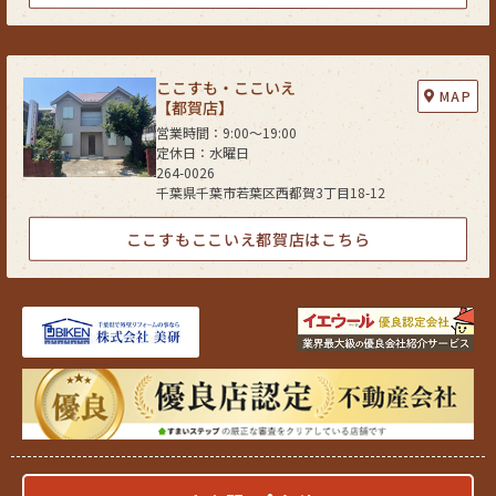
(2) 法令に基づき開示・提供を求められた場合
(3) 人の生命、身体又は財産の保護のために必要な場合であって、お客さま
の同意を得ることが困難である場合
(4) 公衆衛生の向上又は児童の健全な育成の推進のために特に必要がある
ここすも・ここいえ
MAP
場合であって、お客さまの同意を得ることが困難である場合
【都賀店】
(5) 国又は地方公共団体等が公的な事務を実施する上で、協力する必要が
営業時間：9:00〜19:00
ある場合であって、お客さまの同意を得ることにより当該事務の遂行に支
定休日：水曜日
障を及ぼすおそれがある場合
264-0026
千葉県千葉市若葉区西都賀3丁目18-12
(6) 次項5．に掲げる者に対して提供する場合
５．お客様情報の開示
ここすもここいえ都賀店はこちら
当社が保有するお客さま情報に関して、お客さまご自身の情報の開示をご
希望される場合には、お申し出いただいた方がご本人であることを確認し
た上で、合理的な期間及び範囲で回答いたします。
６．お客様情報の訂正等
当社が保有するお客さま情報に関して、お客さまご自身の情報の利用停止
または消去をご希望される場合には、お申し出いただいた方がご本人であ
ることを確認した上で、合理的な期間及び範囲で利用停止又は消去をいた
します。
これらの情報等の一部又は全部を利用停止または消去した場合、不本意な
がらご要望にそったサービスの提供ができなくなることがありますので、